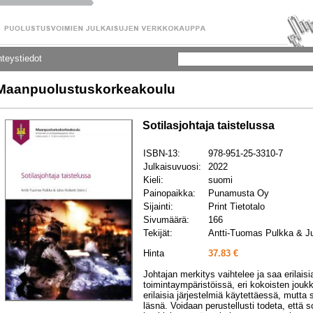
teystiedot
Maanpuolustuskorkeakoulu
Sotilasjohtaja taistelussa
ISBN-13:
978-951-25-3310-7
Julkaisuvuosi:
2022
Kieli:
suomi
Painopaikka:
Punamusta Oy
Sijainti:
Print Tietotalo
Sivumäärä:
166
Tekijät:
Antti-Tuomas Pulkka & Juh
Hinta
37.83 €
Johtajan merkitys vaihtelee ja saa erilaisi
toimintaympäristöissä, eri kokoisten jouk
erilaisia järjestelmiä käytettäessä, mutta 
läsnä. Voidaan perustellusti todeta, että