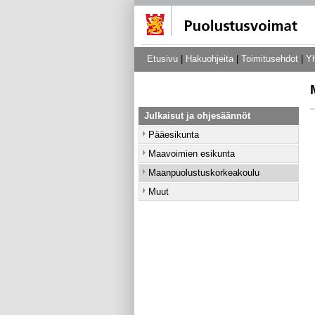
Etusivu
|
Hakuohjeita
|
Toimitusehdot
|
Yh
Julkaisut ja ohjesäännöt
Pääesikunta
Maavoimien esikunta
Maanpuolustuskorkeakoulu
Muut