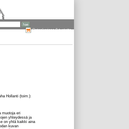
Ostoskorissa 0 tuotetta
a Hollanti (toim.):
a muotoja eri
kojen yhteydessä ja
se on yhtä kaikki aina
 sodan kuvan