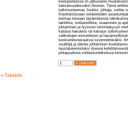
keskipisteessä on jatkuvasta muutoksest
tulevaisuudessakin ihminen. Tämä artikk
tutkimusteeman Joukko, johtaja, sotilas 
Kirjoituksissaan sotatieteiden asiantuntijat
teemaa toisiaan täydentävistä näkökulmis
taktiikka, sotilasetiikka, osaaminen ja ajat
johtaminen ja fyysisen toimintakyvyn merki
kattava hakuteos tai katsaus tutkimusken
valikoitujen esimerkkien ja havainnollistuk
keskustelunavauksia syvennettäväksi. Arti
sisältöjä ja ideoita johtamisen kouluttami
taustalukemistoksi itsensä kehittämisestä
johtajuudesta sotilaskontekstissa kiinnost
« Takaisin