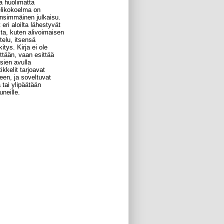
a huolimatta
elikokoelma on
ensimmäinen julkaisu.
 eri aloilta lähestyvät
ta, kuten alivoimaisen
telu, itsensä
tys. Kirja ei ole
ttään, vaan esittää
sien avulla
kkelit tarjoavat
seen, ja soveltuvat
 tai ylipäätään
uneille.