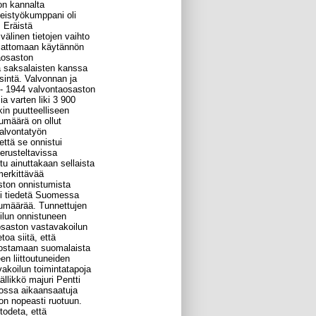
on kannalta
eistyökumppani oli
. Eräistä
välinen tietojen vaihto
aumattomaan käytännön
aosaston
a saksalaisten kanssa
sintä. Valvonnan ja
- 1944 valvontaosaston
a varten liki 3 900
in puutteelliseen
kumäärä on ollut
alvontatyön
että se onnistui
erusteltavissa
ttu ainuttakaan sellaista
 merkittävää
ston onnistumista
ei tiedetä Suomessa
kumäärää. Tunnettujen
ilun onnistuneen
osaston vastavakoilun
oa siitä, että
vostamaan suomalaista
en liittoutuneiden
akoilun toimintatapoja
llikkö majuri Pentti
stossa aikaansaatuja
non nopeasti ruotuun.
todeta, että