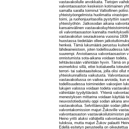
vastavakoilulle arvokkaita. Tietojen vaihd
valvontaosaston keskeisin kotimainen yht
samalla saralla toiminut Valtiollinen poliisi
yhteistyöongelmista huolimatta virastojen 
toimi, ja ruohonjuuritasolla pystyttiin s
yhteistyöhön. Jatkosodan aikana valvont
kansainvälinen vastavakoiluyhteistoimint
oli valvontaosaston kannalta merkitykselli
vastavakoilun seurauksena vuosina 1939 
huostassa tiedetään olleen jatkotutkimuksi
henkeä. Tämä lukumäärä perustuu kuitenk
lähdeaineistoon, joten todellisuudessa lu
suurempi. Arvioitaessa valvontaosaston v
onnistumista sota-aikana voidaan todeta, 
tehtävässään vähintään hyvin. Tämä on p
esimerkiksi sillä, ettei kotialueella toteute
terrori- tai sabotaasitekoa, jolla olisi ollut
yhteiskunnallista vaikutusta. Valvontaosa
vastavakoilussa on vaikea arvioida, kun 
todellisuudessa toimineiden vakoojien lu
lukujen valossa voidaan todeta vastavako
vähintään tyydyttävästi. Yhtenä valvonta
menestyksen mittarina voidaan käyttää tiet
neuvostotiedustelu oppi sodan aikana ar
vastavakoilua. Selvittäessään sodan jälke
valvontakomission majuri Žukoville vastav
valvontaosaston vastavakoilutoimiston pää
Heino yritti aluksi vähätellä valvontaosa
tuloksia, mutta majuri Žukov palautti Hei
Edellä esitetyn perusteella on oikeutettua 