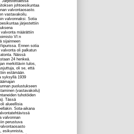
. Järjestettäessä
itoksen johtoesikuntaa
nnan valvontaosasto.
en vastavakoilu.
in valvonnaksi. Sotia
esikuntaa järjestettiin
auksena
 valvonta määrättiin
oimisto VI:n
ä sijainneen
 Viipurissa. Ennen sotia
valvonta oli palkatun
matonta. Näissä
oastaan 24 henkeä.
an merkittävin tulos,
sjuttuja, oli se, että
ttiin estämään.
a syksyllä 1939
 Päämajan
akunnan puolustukseen
staminen (vastavakoilu)
ntaneiden tuhotöiden
a). Tässä
i alueellisia
eellakin. Sota-aikana
alvontatehtävissä
na valvonnan
iin perustuva
 valvontaosasto
, esikunnista,