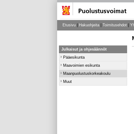
Etusivu
|
Hakuohjeita
|
Toimitusehdot
|
Yh
Julkaisut ja ohjesäännöt
Pääesikunta
Maavoimien esikunta
Maanpuolustuskorkeakoulu
Muut