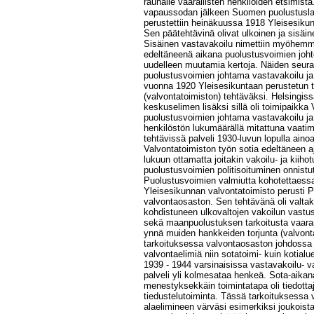
rauhalle vaarallisten henkilöiden etsimistä
vapaussodan jälkeen Suomen puolustusla
perustettiin heinäkuussa 1918 Yleisesiku
Sen päätehtävinä olivat ulkoinen ja sisäin
Sisäinen vastavakoilu nimettiin myöhemm
edeltäneenä aikana puolustusvoimien johto
uudelleen muutamia kertoja. Näiden seur
puolustusvoimien johtama vastavakoilu ja
vuonna 1920 Yleisesikuntaan perustetun t
(valvontatoimiston) tehtäväksi. Helsingiss
keskuselimen lisäksi sillä oli toimipaikka
puolustusvoimien johtama vastavakoilu ja 
henkilöstön lukumäärällä mitattuna vaati
tehtävissä palveli 1930-luvun lopulla ain
Valvontatoimiston työn sotia edeltäneen aj
lukuun ottamatta joitakin vakoilu- ja kiihotu
puolustusvoimien politisoituminen onnistu
Puolustusvoimien valmiutta kohotettaess
Yleisesikunnan valvontatoimisto perusti
valvontaosaston. Sen tehtävänä oli valt
kohdistuneen ulkovaltojen vakoilun vastu
sekä maanpuolustuksen tarkoitusta vaara
ynnä muiden hankkeiden torjunta (valvont
tarkoituksessa valvontaosaston johdossa ol
valvontaelimiä niin sotatoimi- kuin kotialu
1939 - 1944 varsinaisissa vastavakoilu- v
palveli yli kolmesataa henkeä. Sota-aika
menestyksekkäin toimintatapa oli tiedottaj
tiedustelutoiminta. Tässä tarkoituksessa
alaelimineen värväsi esimerkiksi joukoista