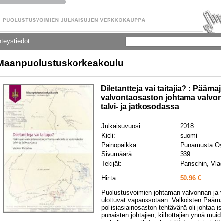
teystiedot
Maanpuolustuskorkeakoulu
Diletantteja vai taitajia? : Pääma
valvontaosaston johtama valvon
talvi- ja jatkosodassa
Julkaisuvuosi:
2018
Kieli:
suomi
Painopaikka:
Punamusta O
Sivumäärä:
339
Tekijät:
Panschin, Vla
Hinta
50.96 €
Puolustusvoimien johtaman valvonnan ja v
ulottuvat vapaussotaan. Valkoisten Pääm
poliisiasiainosaston tehtävänä oli johtaa 
punaisten johtajien, kiihottajien ynnä mu