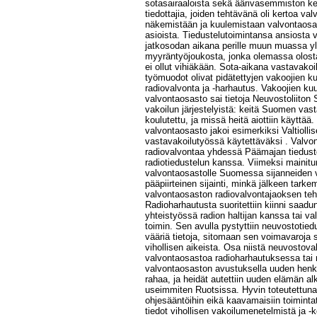
sotasairaaloista sekä äärivasemmiston 
tiedottajia, joiden tehtävänä oli kertoa va
näkemistään ja kuulemistaan valvontaosa
asioista. Tiedustelutoimintansa ansiosta 
jatkosodan aikana perille muun muassa y
myyräntyöjoukosta, jonka olemassa olosta Va
ei ollut vihiäkään. Sota-aikana vastavak
työmuodot olivat pidätettyjen vakoojien k
radiovalvonta ja -harhautus. Vakoojien kuu
valvontaosasto sai tietoja Neuvostoliit
vakoilun järjestelyistä: keitä Suomen vast
koulutettu, ja missä heitä aiottiin käyttää. 
valvontaosasto jakoi esimerkiksi Valtiollisel
vastavakoilutyössä käytettäväksi . Valvon
radiovalvontaa yhdessä Päämajan tiedust
radiotiedustelun kanssa. Viimeksi mainitun
valvontaosastolle Suomessa sijanneiden v
pääpiirteinen sijainti, minkä jälkeen tarke
valvontaosaston radiovalvontajaoksen teh
Radioharhautusta suoritettiin kiinni saadu
yhteistyössä radion haltijan kanssa tai v
toimin. Sen avulla pystyttiin neuvostotie
vääriä tietoja, sitomaan sen voimavaroja
vihollisen aikeista. Osa niistä neuvostova
valvontaosastoa radioharhautuksessa tai 
valvontaosaston avustuksella uuden henki
rahaa, ja heidät autettiin uuden elämän al
useimmiten Ruotsissa. Hyvin toteutettuna 
ohjesääntöihin eikä kaavamaisiin toiminta
tiedot vihollisen vakoilumenetelmistä ja -