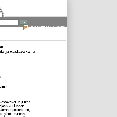
Ostoskorissa 0 tuotetta
jan
ta ja vastavakoilu
y
dimir
astavakoilun juuret
ajaan kuuluneen
isänmaanpettureiden,
iden yhteiskunnan