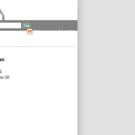
Ostoskorissa 0 tuotetta
an
1
nro 10.