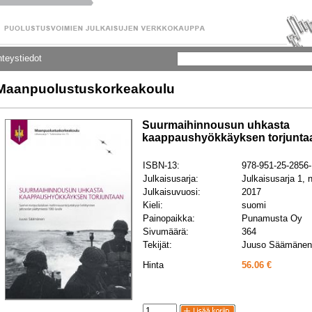
teystiedot
Maanpuolustuskorkeakoulu
Suurmaihinnousun uhkasta
kaappaushyökkäyksen torjunta
ISBN-13:
978-951-25-2856-
Julkaisusarja:
Julkaisusarja 1, 
Julkaisuvuosi:
2017
Kieli:
suomi
Painopaikka:
Punamusta Oy
Sivumäärä:
364
Tekijät:
Juuso Säämänen
Hinta
56.06 €