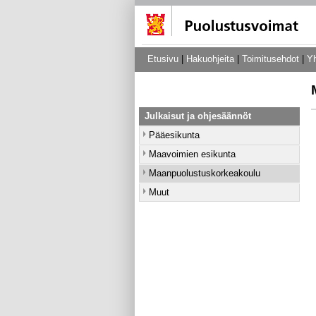
Etusivu
|
Hakuohjeita
|
Toimitusehdot
|
Yh
Julkaisut ja ohjesäännöt
Pääesikunta
Maavoimien esikunta
Maanpuolustuskorkeakoulu
Muut